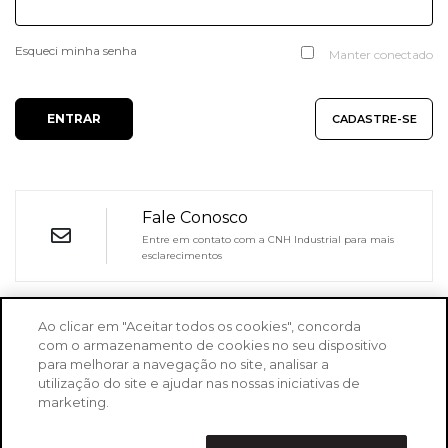
Esqueci minha senha
Manter conectado
ENTRAR
CADASTRE-SE
Fale Conosco
Entre em contato com a CNH Industrial para mais
esclarecimentos
Ao clicar em "Aceitar todos os cookies", concorda
com o armazenamento de cookies no seu dispositivo
TERMOS DE USO
POLÍTICA DE PRIVACIDADE
para melhorar a navegação no site, analisar a
utilização do site e ajudar nas nossas iniciativas de
SOBRE CNH TOOLS
marketing.